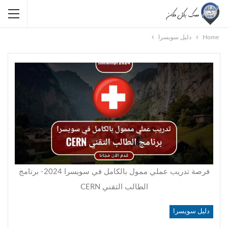
Home
دليل سويسرا
فرصة تدريب عملي ممول بالكامل في سويسرا 2024- برنامج
الطالب التقني CERN
دليل سويسرا