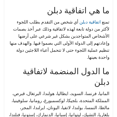
ما هي اتفاقية دبلن
تمنع
اتفاقية دبلن
أي شخص من التقدم بطلب اللجوء
لأكثر من دولة تابعة لهذه لاتفاقية وذلك عبر أخذ بصمات
الأشخاص المتواجدين بشكل غير شرعي على أرضها
وإعادتهم إلى الدولة الأولى التي بصموا فيها. والهدف منها
تنظيم عملية اللجوء حتى لا تتحمل أعباء اللاجئين دولة
واحدة بعينها.
ما الدول المنضمة لاتفاقية
دبلن
المانيا، فرنسا، السويد، ايطاليا، هولندا، البرتغال، قبرص،
المملكة المتحدة، بلجيكا، لوكسمبورغ، رومانيا، سلوفينيا،
مالطا، النمسا، بولندا، لاتفيا، اليونان، ايرلندا، المجر،
بلغاريا، التشيك، ليتوانيا، إسبانيا، الدنمارك، إستونيا، فنلندا،