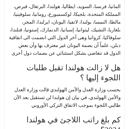
المانيا، فرنسا، السويد، ايطاليا، هولندا، البرتغال، قبرص،
المملكة المتحدة، بلجيكا، لوكسمبورغ، رومانيا، سلوفينيا،
مالطا، النمسا، بولندا، لاتفيا، اليونان، ايرلندا، المجر،
بلغاريا، التشيك، ليتوانيا، إسبانيا، الدنمارك، إستونيا، فنلندا،
سلوفاكيا، كرواتيا وهى آخر الدول التي انضمت الى اتفاقية
دبلن، علماً أن بصمة اليونان غير معترف بها وأن بعض
الدول قد تتغاضى بشكل استثنائي عن بصمات دول أخرى
هل لا زالت هولندا تقبل طلبات
اللجوء إليها ؟
بحسب وزارة العدل والأمن الهولندي قالت وزارة العدل
والأمن الهولندي، في بيان إن هولندا لن تستقبل بعد الآن
طالبي اللجوء بموجب الاتفاق التركي الأوروبي
كم بلغ راتب اللاجئ في هولندا