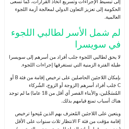
إلى تبسيط الإجراءات وتسريع اتخاذ القرارات، كما تسعى
الحكومة إلى تعزيز التعاون الدولي لمعالجة أزمة اللجوء
العالمية.
لم شمل الأسر لطالبي اللجوء
في سويسرا
لا يحق لطالبي اللجوء جلب أفراد من أسرهم إلى سويسرا
طيلة الفترة الزمنية التي تستغرقها إجراءات اللجوء.
بإمكان اللاجئين الحاصلين على ترخيص إقامة من فئة B أو
C جَلب أفراد أسرهم (الزوجة أو الزوج، الشُركاء
المُسَجَّلين، والأبناء القصر أي أقل من 18 عاما) ما لم توجد
هناك أسباب تمنع قيامهم بذلك.
ويتعين على اللاجئين المُعترف بهم الذين مُنِحوا ترخيص
إقامة مؤقت من فئة F الانتظار ثلاث سنوات على الأقل