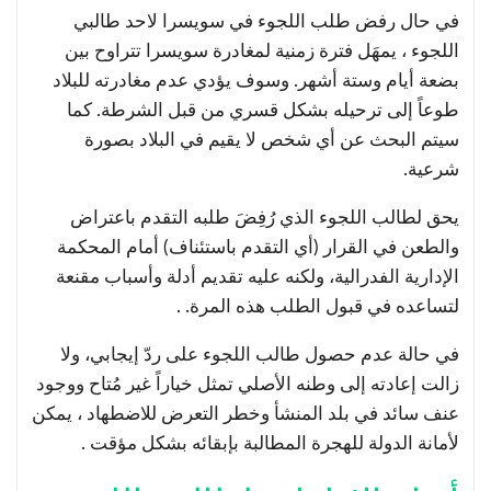
في حال رفض طلب اللجوء في سويسرا لاحد طالبي
اللجوء ، يمهَل فترة زمنية لمغادرة سويسرا تتراوح بين
بضعة أيام وستة أشهر. وسوف يؤدي عدم مغادرته للبلاد
طوعاً إلى ترحيله بشكل قسري من قبل الشرطة. كما
سيتم البحث عن أي شخص لا يقيم في البلاد بصورة
شرعية.
يحق لطالب اللجوء الذي رُفِضَ طلبه التقدم باعتراض
والطعن في القرار (أي التقدم باستئناف) أمام المحكمة
الإدارية الفدرالية، ولكنه عليه تقديم أدلة وأسباب مقنعة
لتساعده في قبول الطلب هذه المرة. .
في حالة عدم حصول طالب اللجوء على ردّ إيجابي، ولا
زالت إعادته إلى وطنه الأصلي تمثل خياراً غير مُتاح ووجود
عنف سائد في بلد المنشأ وخطر التعرض للاضطهاد ، يمكن
لأمانة الدولة للهجرة المطالبة بإبقائه بشكل مؤقت .