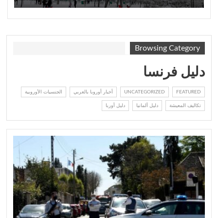
Browsing Category
دليل فرنسا
FEATURED
UNCATEGORIZED
أخبار أوروبا بالعربي
الجنسيات الأوروبية
تكاليف المعيشة
دليل ألمانيا
دليل أوربا